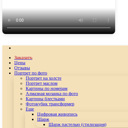
Заказать
Цены
Отзывы
Портрет по фото
Портрет на холсте
Портрет маслом
Картины по номерам
Алмазная мозаика по фото
Картины блестками
Фотокубик трансформер
Еще
Цифровая живопись
Шарж
Шарж пастелью (стилизация)