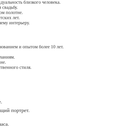
уальность близкого человека.
 свадьбу.
ом полотне.
тских лет.
ему интерьеру.
ванием и опытом более 10 лет.
ланиям.
не.
твенного стиля.
.
ущий портрет.
аса.