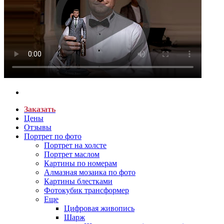
Заказать
Цены
Отзывы
Портрет по фото
Портрет на холсте
Портрет маслом
Картины по номерам
Алмазная мозаика по фото
Картины блестками
Фотокубик трансформер
Еще
Цифровая живопись
Шарж