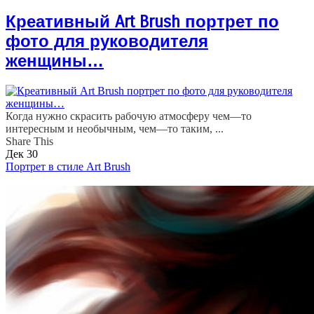
Креативный Art Brush портрет по
фото для руководителя
женщины…
Когда нужно скрасить рабочую атмосферу чем—то
интересным и необычным, чем—то таким, ...
Share This
Дек
30
Портрет в стиле Art Brush