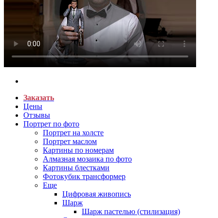
Заказать
Цены
Отзывы
Портрет по фото
Портрет на холсте
Портрет маслом
Картины по номерам
Алмазная мозаика по фото
Картины блестками
Фотокубик трансформер
Еще
Цифровая живопись
Шарж
Шарж пастелью (стилизация)