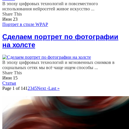
В эпоху цифровых технологий и повсеместного
использования нейросетей живое искусство ...
Share This
Июн
23
Портрет в стиле WPAP
Сделаем портрет по фотографии
на холсте
В эпоху цифровых технологий и мгновенных снимков в
социальных сетях мы всё чаще ищем способы ...
Share This
Июн
15
Статьи
Page 1 of 14
1
2
3
4
5
Next ›
Last »