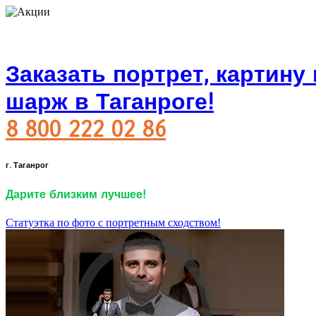
Заказать портрет, картину
шарж в Таганроге!
8 800 222 02 86
г. Таганрог
Дарите близким лучшее!
Статуэтка по фото с портретным сходством!