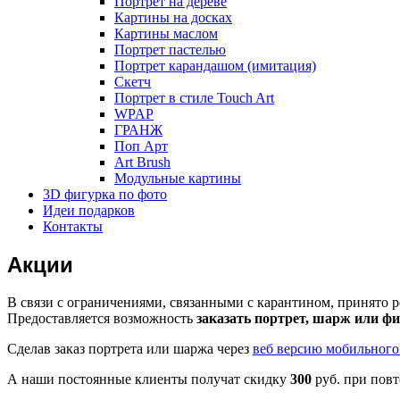
Портрет на дереве
Картины на досках
Картины маслом
Портрет пастелью
Портрет карандашом (имитация)
Скетч
Портрет в стиле Touch Art
WPAP
ГРАНЖ
Поп Арт
Art Brush
Модульные картины
3D фигурка по фото
Идеи подарков
Контакты
Акции
В связи с ограничениями, связанными с карантином, приня
Предоставляется возможность
заказать портрет, шарж или ф
Сделав заказ портрета или шаржа через
веб версию мобильног
А наши постоянные клиенты получат скидку
300
руб. при повт