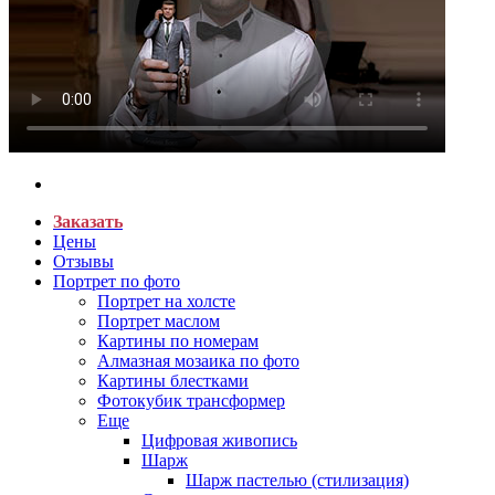
Заказать
Цены
Отзывы
Портрет по фото
Портрет на холсте
Портрет маслом
Картины по номерам
Алмазная мозаика по фото
Картины блестками
Фотокубик трансформер
Еще
Цифровая живопись
Шарж
Шарж пастелью (стилизация)