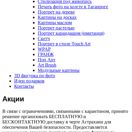
Стилизация под живопись
Печать фото на холсте в Таганроге
Портрет на дереве
Картины на досках
Картины маслом
Портрет пастелью
Портрет карандашом (имитация)
Скетч
Портрет в стиле Touch Art
WPAP
ГРАНЖ
Поп Арт
Art Brush
Модульные картины
3D фигурка по фото
Идеи подарков
Контакты
Акции
В связи с ограничениями, связанными с карантином, принято
решение организовать БЕСПЛАТНУЮ и
БЕСКОНТАКТНУЮ доставку в черте Астрахани для
обеспечения Вашей безопасности. Предоставляется